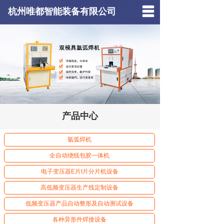
杭州唯都智能装备有限公司
首页
关于我们
解决方案
视频中心
产品中心
产品中心
应用案例
氩弧焊机
全自动绕线包胶一体机
新闻动态
电子变压器E片I片分片机设备
服务支持
高低频变压器生产线定制设备
法斯特工厂
低频变压器产品自动整形及自动测试设备
各种异形件焊接设备